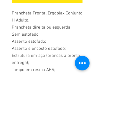
Prancheta Frontal Ergoplax Conjunto
H Adulto.
Prancheta direita ou esquerda;
Sem estofado
Assento estofado;
Assento e encosto estofado;
Estrutura em aço (brancas a pronta
entrega);
Tampo em resina ABS;
Peças em resina termoplástica;
Conjunto montado ou desmontado
(múltiplo de 2 unidades).
Política de Devolução
Política de Devolução
Política de entrega